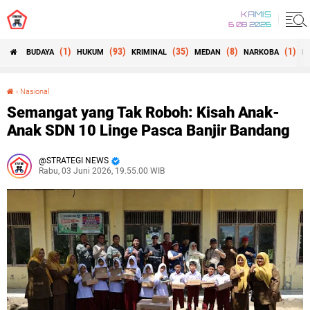
KAMIS
6 08 2026
(1)
(93)
(35)
(8)
(1)
BUDAYA
HUKUM
KRIMINAL
MEDAN
NARKOBA
N
›
Nasional
Semangat yang Tak Roboh: Kisah Anak-Anak SDN 10 Linge Pasca Banjir Bandang
Semangat yang Tak Roboh: Kisah Anak-
Anak SDN 10 Linge Pasca Banjir Bandang
STRATEGI NEWS
Rabu, 03 Juni 2026, 19.55.00 WIB