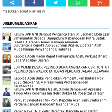
masukkan script iklan disini
DIREKOMENDASIKAN
Ketum DPP GNI Sambut Pengangkatan Dr. Leonard Eben Ezer
Simanjuntak Sebagai Jampidum: Kebanggaan Putra Batak
Disertai Harapan Tegas Menjaga Amanah
Bulutangkis Kapolri Cup 2026 Siap Digelar, Libatkan Atlet
Muda hingga Penyandang Disabilitas
Kapolda Aceh Hadiri Rapat Forkopimda Aceh, Perkuat Sinergi
Jaga Stabilitas Daerah
LBH WJMB DESAK PELINDO BUKA ANGGARAN CSR, TUNTUT
PELINDO dan WALIKOTA TEGAS PERBAIKI JALAN BELAWAN
Kapolda Aceh Buka Pendidikan Pembentukan Bintara Polri
2026, Siapkan SDM Presisi yang Profesional dan
berintegritas.
Ketum DPP GNI Rules Gajah, S.Kom Sampaikan Apresiasi
Tinggi Atas Keberhasilan Gelar Doktor M. Yoserizal Saragih
Perkuat Sinergitas TNI–Polri, Kapolda Aceh Jalin Silaturahmi
Perdana dengan Pangdam Iskandar Muda
Panen Raya TNI Digelar Serentak, Kapolda Aceh Hadiri