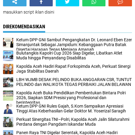
masukkan script iklan disini
DIREKOMENDASIKAN
Ketum DPP GNI Sambut Pengangkatan Dr. Leonard Eben Ezer
Simanjuntak Sebagai Jampidum: Kebanggaan Putra Batak
Disertai Harapan Tegas Menjaga Amanah
Bulutangkis Kapolri Cup 2026 Siap Digelar, Libatkan Atlet
Muda hingga Penyandang Disabilitas
Kapolda Aceh Hadiri Rapat Forkopimda Aceh, Perkuat Sinergi
Jaga Stabilitas Daerah
LBH WJMB DESAK PELINDO BUKA ANGGARAN CSR, TUNTUT
PELINDO dan WALIKOTA TEGAS PERBAIKI JALAN BELAWAN
Kapolda Aceh Buka Pendidikan Pembentukan Bintara Polri
2026, Siapkan SDM Presisi yang Profesional dan
berintegritas.
Ketum DPP GNI Rules Gajah, S.Kom Sampaikan Apresiasi
Tinggi Atas Keberhasilan Gelar Doktor M. Yoserizal Saragih
Perkuat Sinergitas TNI–Polri, Kapolda Aceh Jalin Silaturahmi
Perdana dengan Pangdam Iskandar Muda
Panen Raya TNI Digelar Serentak, Kapolda Aceh Hadiri