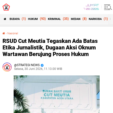
JUM'AT
7 08 2026
(1)
(93)
(35)
(8)
(1)
BUDAYA
HUKUM
KRIMINAL
MEDAN
NARKOBA
N
›
Nasional
RSUD Cut Meutia Tegaskan Ada Batas Etika Jurnalistik, Dugaan Aksi Oknum Wartawan Berujung Proses Hukum
RSUD Cut Meutia Tegaskan Ada Batas
Etika Jurnalistik, Dugaan Aksi Oknum
Wartawan Berujung Proses Hukum
STRATEGI NEWS
Selasa, 30 Juni 2026, 11.13.00 WIB