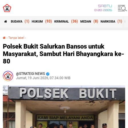
SABTU
8 08 2026
(1)
(93)
(36)
(8)
(1)
BUDAYA
HUKUM
KRIMINAL
MEDAN
NARKOBA
N
›
Tanpa label
›
Polsek Bukit Salurkan Bansos untuk Masyarakat, Sambut Hari Bhayangkara ke-80
Polsek Bukit Salurkan Bansos untuk
Masyarakat, Sambut Hari Bhayangkara ke-
80
STRATEGI NEWS
Jumat, 19 Juni 2026, 07.34.00 WIB