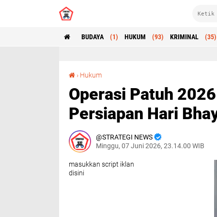
BUDAYA
(1)
HUKUM
(93)
KRIMINAL
(35)
Operasi Patuh 2026 Ditunda, Polri Fokus Persiapan Hari Bhayangkara
›
Hukum
Operasi Patuh 2026 
Persiapan Hari Bha
STRATEGI NEWS
Minggu, 07 Juni 2026, 23.14.00 WIB
masukkan script iklan
disini