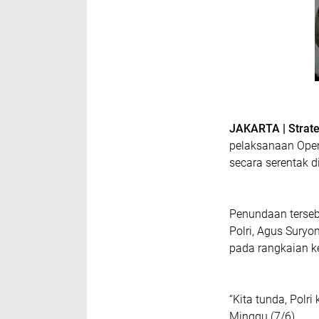
JAKARTA | Strat
pelaksanaan Oper
secara serentak d
Penundaan tersebu
Polri, Agus Suryo
pada rangkaian k
“Kita tunda, Polri
Minggu (7/6).