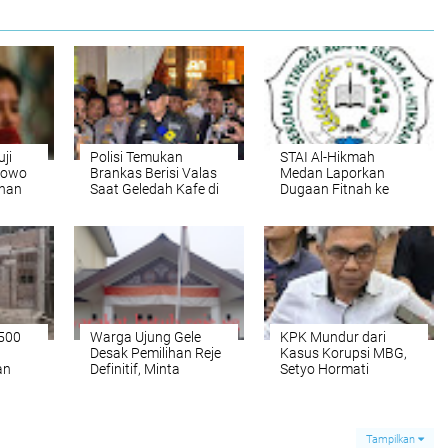
ji
Polisi Temukan
STAI Al-Hikmah
bowo
Brankas Berisi Valas
Medan Laporkan
nan
Saat Geledah Kafe di
Dugaan Fitnah ke
Cipete
Polrestabes Medan –
Akan Lapor
Penanganan Keliru
Polsek Medan Area ke
Propam Polda Sumut
 500
Warga Ujung Gele
KPK Mundur dari
Desak Pemilihan Reje
Kasus Korupsi MBG,
an
Definitif, Minta
Setyo Hormati
an
Pemerintah Segera
Koordinatif Antar-
ngga
Bertindak
lembaga
Ilegal
Tampilkan