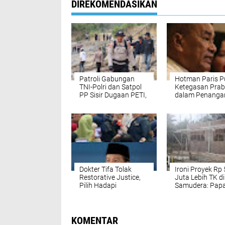
DIREKOMENDASIKAN
Patroli Gabungan
Hotman Paris Pu
TNI-Polri dan Satpol
Ketegasan Pra
PP Sisir Dugaan PETI,
dalam Penanga
Tegaskan Komitmen
Kasus Febrie
Berantas
Adriansyah
Penambangan Ilegal
Dokter Tifa Tolak
Ironi Proyek Rp
Restorative Justice,
Juta Lebih TK di
Pilih Hadapi
Samudera: Pap
Persidangan Dugaan
Nama “Dimaink
Pencemaran Nama
Anak-anak”, Hi
Baik hingga Putusan
Material Diduga 
Hakim
KOMENTAR