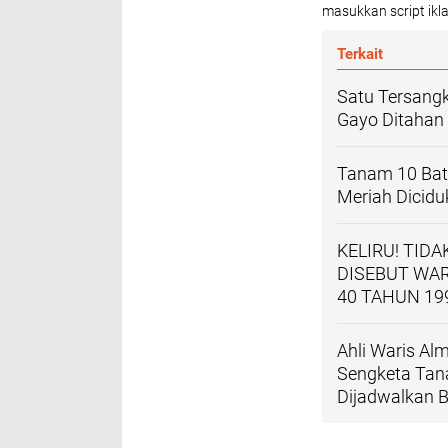
masukkan script ikla
Terkait
Satu Tersang
Gayo Ditahan
Tanam 10 Bata
Meriah Diciduk
KELIRU! TID
DISEBUT WAR
40 TAHUN 19
Ahli Waris Al
Sengketa Tana
Dijadwalkan 