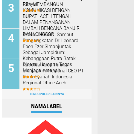
Rakyat
PPA MEMBANGUN
KOMUNIKASI DENGAN
BUPATI ACEH TENGAH
DALAM PENANGANAN
LIMBAH BENCANA BANJIR
DAN LONGSOR
Ketum DPP GNI Sambut
Pengangkatan Dr. Leonard
Eben Ezer Simanjuntak
Sebagai Jampidum:
Kebanggaan Putra Batak
Disertai Harapan Tegas
Kapolda Aceh Terima
Menjaga Amanah
Silaturahmi Regional CEO PT
Bank Syariah Indonesia
Regional Office Aceh
TERPOPULER LAINNYA
NAMALABEL