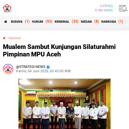
KAMIS
6 08 2026
(1)
(93)
(35)
(8)
(1)
BUDAYA
HUKUM
KRIMINAL
MEDAN
NARKOBA
N
›
Nasional
Mualem Sambut Kunjungan Silaturahmi Pimpinan MPU Aceh ‎
Mualem Sambut Kunjungan Silaturahmi
Pimpinan MPU Aceh ‎
STRATEGI NEWS
Kamis, 04 Juni 2026, 03.43.00 WIB