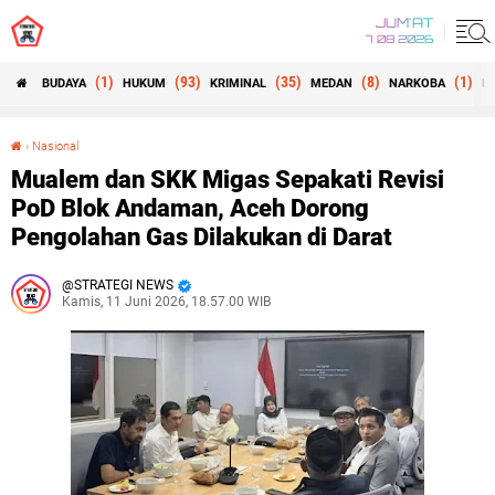
JUM'AT
7 08 2026
(1)
(93)
(35)
(8)
(1)
BUDAYA
HUKUM
KRIMINAL
MEDAN
NARKOBA
N
›
Nasional
Mualem dan SKK Migas Sepakati Revisi PoD Blok Andaman, Aceh Dorong Pengolahan Gas Dilakukan di Darat
Mualem dan SKK Migas Sepakati Revisi
PoD Blok Andaman, Aceh Dorong
Pengolahan Gas Dilakukan di Darat
STRATEGI NEWS
Kamis, 11 Juni 2026, 18.57.00 WIB