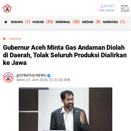
JUM'AT
7 08 2026
(1)
(93)
(35)
(8)
(1)
BUDAYA
HUKUM
KRIMINAL
MEDAN
NARKOBA
N
›
Nasional
Gubernur Aceh Minta Gas Andaman Diolah di Daerah, Tolak Seluruh Produksi Dialirkan ke Jawa
Gubernur Aceh Minta Gas Andaman Diolah
di Daerah, Tolak Seluruh Produksi Dialirkan
ke Jawa
STRATEGI NEWS
Senin, 01 Juni 2026, 23.33.00 WIB