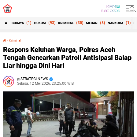
KAMIS
6 08 2026
(1)
(93)
(35)
(8)
(1)
BUDAYA
HUKUM
KRIMINAL
MEDAN
NARKOBA
N
›
Kriminal
Respons Keluhan Warga, Polres Aceh Tengah Gencarkan Patroli Antisipasi Balap Liar hingga Dini Hari
Respons Keluhan Warga, Polres Aceh
Tengah Gencarkan Patroli Antisipasi Balap
Liar hingga Dini Hari
STRATEGI NEWS
Selasa, 12 Mei 2026, 23.25.00 WIB