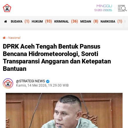
MINGGU
9 08 2026
(1)
(93)
(36)
(8)
(1)
BUDAYA
HUKUM
KRIMINAL
MEDAN
NARKOBA
N
›
Nasional
DPRK Aceh Tengah Bentuk Pansus Bencana Hidrometeorologi, Soroti Transparansi Anggaran dan Ketepatan Bantuan
DPRK Aceh Tengah Bentuk Pansus
Bencana Hidrometeorologi, Soroti
Transparansi Anggaran dan Ketepatan
Bantuan
STRATEGI NEWS
Kamis, 14 Mei 2026, 19.29.00 WIB